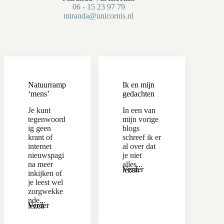
06 - 15 23 97 79
miranda@unicornis.nl
Natuurramp
Ik en mijn
‘mens’
gedachten
Je kunt
In een van
tegenwoord
mijn vorige
ig geen
blogs
krant of
schreef ik er
internet
al over dat
nieuwspagi
je niet
na meer
alles...
Verder lezen
inkijken of
je leest wel
zorgwekke
nde...
Verder lezen