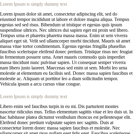
Lorem Ipsum is simply dummy text
Lorem ipsum dolor sit amet, consectetur adipiscing elit, sed do
eiusmod tempor incididunt ut labore et dolore magna aliqua. Tempus
egestas sed sed risus. Bibendum ut tristique et egestas quis ipsum
suspendisse ultrices. Nec ultrices dui sapien eget mi proin sed libero.
Tempus urna et pharetra pharetra massa massa. Enim ut sem viverra
aliquet eget sit. Velit sed ullamcorper morbi tincidunt. Mauris sit amet
massa vitae tortor condimentum. Egestas egestas fringilla phasellus
faucibus scelerisque eleifend donec pretium. Tristique risus nec feugiat
in fermentum posuere urna. Amet mauris commodo quis imperdiet
massa tincidunt nunc pulvinar sapien. Ut consequat semper viverra
nam libero justo laoreet. Maecenas sed enim ut sem. Morbi leo urna
molestie at elementum eu facilisis sed. Donec massa sapien faucibus et
molestie ac. Aliquam ut porttitor leo a diam sollicitudin tempor.
Vehicula ipsum a arcu cursus vitae congue.
Lorem Ipsum is simply dummy text
Libero enim sed faucibus turpis in eu mi. Dis parturient montes
nascetur ridiculus mus. Tellus elementum sagittis vitae et leo duis ut. In
hac habitasse platea dictumst vestibulum rhoncus est pellentesque elit.
Eleifend donec pretium vulputate sapien nec sagittis. Duis at
consectetur lorem donec massa sapien faucibus et molestie. Nec
ullamcorper sit amet risus nullam eget felis eget. Faucibus scelerisque