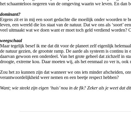
het schaamteloos negeren van de omgeving waarin we leven. En dan bedo
dominant?
Ergens zit er in mij een soort gedachte die moeilijk onder woorden te b
leven, een wereld die los staat van de natuur. Dat we ons als ‘soort’ ee
veel uitmaakt wat we doen want er moet toch geld verdiend worden? 
weegschaal
Maar tegelijk besef ik me dat dit voor de planeet zelf eigenlijk helemaa
de natuur gezien, de grootste ramp. De aarde als systeem is continu in e
daarvan gewoon een onderdeel. Van het grote geheel dat zichzelf in sta
droogte, extreme kou. Daar moeten wij, als het eenmaal zo ver is, oo
Zou het zo kunnen zijn dat wanneer we ons iets minder afscheiden, ons
verantwoordelijkheid weer nemen en een beetje respect hebben?
Want; wie steekt zijn eigen ‘huis’ nou in de fik? Zeker als je weet dat d