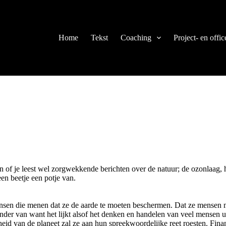
Home
Tekst
Coaching
Project- en off
n of je leest wel zorgwekkende berichten over de natuur; de ozonlaag, 
n beetje een potje van.
nsen die menen dat ze de aarde te moeten beschermen. Dat ze mensen moe
nder van want het lijkt alsof het denken en handelen van veel mensen uit
dheid van de planeet zal ze aan hun spreekwoordelijke reet roesten. Fi