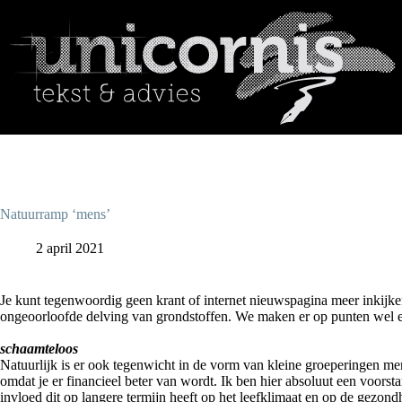
Ga
naar
de
inhoud
Natuurramp ‘mens’
2 april 2021
Je kunt tegenwoordig geen krant of internet nieuwspagina meer inkijke
ongeoorloofde delving van grondstoffen. We maken er op punten wel ee
schaamteloos
Natuurlijk is er ook tegenwicht in de vorm van kleine groeperingen me
omdat je er financieel beter van wordt. Ik ben hier absoluut een voorsta
invloed dit op langere termijn heeft op het leefklimaat en op de gezon