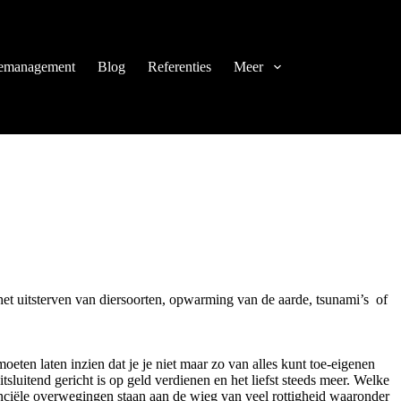
icemanagement
Blog
Referenties
Meer
het uitsterven van diersoorten, opwarming van de aarde, tsunami’s of
ten laten inzien dat je je niet maar zo van alles kunt toe-eigenen
sluitend gericht is op geld verdienen en het liefst steeds meer. Welke
nanciële overwegingen staan aan de wieg van veel rottigheid waaronder