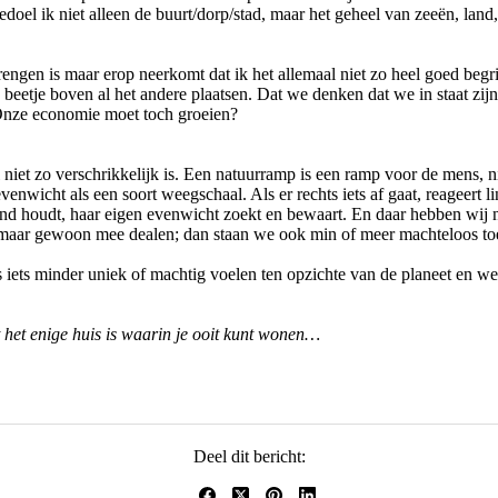
el ik niet alleen de buurt/dorp/stad, maar het geheel van zeeën, land,
rengen is maar erop neerkomt dat ik het allemaal niet zo heel goed begr
n beetje boven al het andere plaatsen. Dat we denken dat we in staat zij
Onze economie moet toch groeien?
l niet zo verschrikkelijk is. Een natuurramp is een ramp voor de mens, n
venwicht als een soort weegschaal. Als er rechts iets af gaat, reageert l
nd houdt, haar eigen evenwicht zoekt en bewaart. En daar hebben wij ni
k maar gewoon mee dealen; dan staan we ook min of meer machteloos toe
 iets minder uniek of machtig voelen ten opzichte van de planeet en w
it het enige huis is waarin je ooit kunt wonen…
Deel dit bericht: