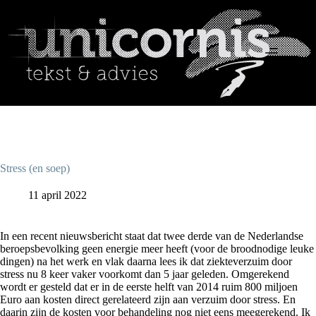
Ga
naar
de
inhoud
Home
Tekst
Coaching
Project- en
officemanagement
Blog
Referenties
Stress (en soep)
Opdrachtgevers
11 april 2022
Contact
In een recent nieuwsbericht staat dat twee derde van de Nederlandse
beroepsbevolking geen energie meer heeft (voor de broodnodige leuke
dingen) na het werk en vlak daarna lees ik dat ziekteverzuim door
stress nu 8 keer vaker voorkomt dan 5 jaar geleden. Omgerekend
wordt er gesteld dat er in de eerste helft van 2014 ruim 800 miljoen
Euro aan kosten direct gerelateerd zijn aan verzuim door stress. En
daarin zijn de kosten voor behandeling nog niet eens meegerekend. Ik