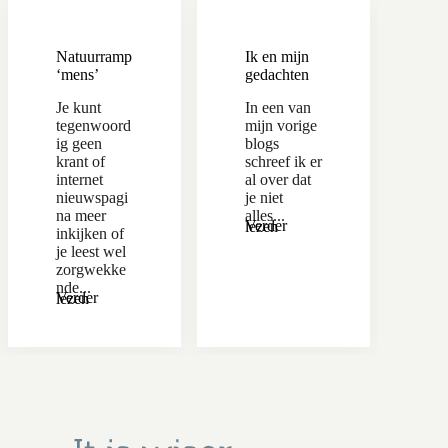
Natuurramp
Ik en mijn
‘mens’
gedachten
Je kunt
In een van
tegenwoord
mijn vorige
ig geen
blogs
krant of
schreef ik er
internet
al over dat
nieuwspagi
je niet
na meer
alles...
Verder lezen
inkijken of
je leest wel
zorgwekke
nde...
Verder lezen