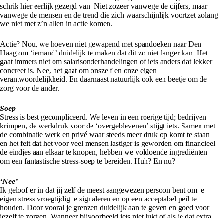
schrik hier eerlijk gezegd van. Niet zozeer vanwege de cijfers, maar
vanwege de mensen en de trend die zich waarschijnlijk voortzet zolang
we niet met z’n allen in actie komen.
Actie? Nou, we hoeven niet gewapend met spandoeken naar Den
Haag om ‘iemand’ duidelijk te maken dat dit zo niet langer kan. Het
gaat immers niet om salarisonderhandelingen of iets anders dat lekker
concreet is. Nee, het gaat om onszelf en onze eigen
verantwoordelijkheid. En daarnaast natuurlijk ook een beetje om de
zorg voor de ander.
Soep
Stress is best gecompliceerd. We leven in een roerige tijd; bedrijven
krimpen, de werkdruk voor de ‘overgeblevenen’ stijgt iets. Samen met
de combinatie werk en privé waar steeds meer druk op komt te staan
en het feit dat het voor veel mensen lastiger is geworden om financieel
de eindjes aan elkaar te knopen, hebben we voldoende ingrediënten
om een fantastische stress-soep te bereiden. Huh? En nu?
‘Nee’
Ik geloof er in dat jij zelf de meest aangewezen persoon bent om je
eigen stress vroegtijdig te signaleren en op een acceptabel peil te
houden. Door vooral je grenzen duidelijk aan te geven en goed voor
jezelf te zorgen. Wanneer bijvoorbeeld iets niet lukt of als je dat extra