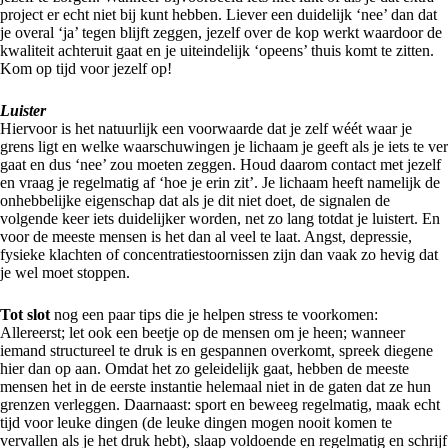
project er echt niet bij kunt hebben. Liever een duidelijk ‘nee’ dan dat
je overal ‘ja’ tegen blijft zeggen, jezelf over de kop werkt waardoor de
kwaliteit achteruit gaat en je uiteindelijk ‘opeens’ thuis komt te zitten.
Kom op tijd voor jezelf op!
Luister
Hiervoor is het natuurlijk een voorwaarde dat je zelf wéét waar je
grens ligt en welke waarschuwingen je lichaam je geeft als je iets te ver
gaat en dus ‘nee’ zou moeten zeggen. Houd daarom contact met jezelf
en vraag je regelmatig af ‘hoe je erin zit’. Je lichaam heeft namelijk de
onhebbelijke eigenschap dat als je dit niet doet, de signalen de
volgende keer iets duidelijker worden, net zo lang totdat je luistert. En
voor de meeste mensen is het dan al veel te laat. Angst, depressie,
fysieke klachten of concentratiestoornissen zijn dan vaak zo hevig dat
je wel moet stoppen.
Tot slot
nog een paar tips die je helpen stress te voorkomen:
Allereerst; let ook een beetje op de mensen om je heen; wanneer
iemand structureel te druk is en gespannen overkomt, spreek diegene
hier dan op aan. Omdat het zo geleidelijk gaat, hebben de meeste
mensen het in de eerste instantie helemaal niet in de gaten dat ze hun
grenzen verleggen. Daarnaast: sport en beweeg regelmatig, maak echt
tijd voor leuke dingen (de leuke dingen mogen nooit komen te
vervallen als je het druk hebt), slaap voldoende en regelmatig en schrijf