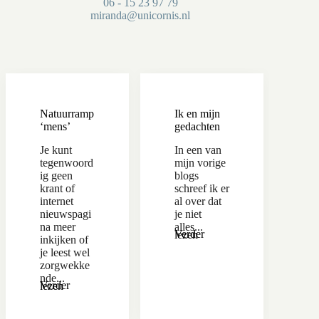
06 - 15 23 97 79
miranda@unicornis.nl
Natuurramp
Ik en mijn
‘mens’
gedachten
Je kunt
In een van
tegenwoord
mijn vorige
ig geen
blogs
krant of
schreef ik er
internet
al over dat
nieuwspagi
je niet
na meer
alles...
Verder lezen
inkijken of
je leest wel
zorgwekke
nde...
Verder lezen