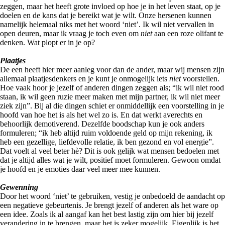
zeggen, maar het heeft grote invloed op hoe je in het leven staat, op je
doelen en de kans dat je bereikt wat je wilt. Onze hersenen kunnen
namelijk helemaal niks met het woord ‘niet’. Ik wil niet vervallen in
open deuren, maar ik vraag je toch even om
niet
aan een roze olifant te
denken. Wat plopt er in je op?
Plaatjes
De een heeft hier meer aanleg voor dan de ander, maar wij mensen zijn
allemaal plaatjesdenkers en je kunt je onmogelijk iets
niet
voorstellen.
Hoe vaak hoor je jezelf of anderen dingen zeggen als; “ik wil niet rood
staan, ik wil geen ruzie meer maken met mijn partner, ik wil niet meer
ziek zijn”. Bij al die dingen schiet er onmiddellijk een voorstelling in je
hoofd van hoe het is als het wel zo is. En dat werkt averechts en
behoorlijk demotiverend. Dezelfde boodschap kun je ook anders
formuleren; “ik heb altijd ruim voldoende geld op mijn rekening, ik
heb een gezellige, liefdevolle relatie, ik ben gezond en vol energie”.
Dat voelt al veel beter hè? Dit is ook gelijk wat mensen bedoelen met
dat je altijd alles wat je wilt, positief moet formuleren. Gewoon omdat
je hoofd en je emoties daar veel meer mee kunnen.
Gewenning
Door het woord ‘niet’ te gebruiken, vestig je onbedoeld de aandacht op
een negatieve gebeurtenis. Je brengt jezelf of anderen als het ware op
een idee. Zoals ik al aangaf kan het best lastig zijn om hier bij jezelf
verandering in te brengen, maar het is zeker mogelijk. Eigenlijk is het