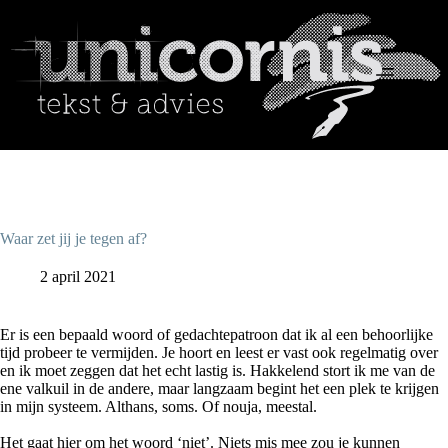
Ga
naar
de
inhoud
Home
Tekst
Coaching
Project- en
officemanagement
Blog
Referenties
Waar zet jij je tegen af?
Opdrachtgevers
2 april 2021
Contact
Er is een bepaald woord of gedachtepatroon dat ik al een behoorlijke
tijd probeer te vermijden. Je hoort en leest er vast ook regelmatig over
en ik moet zeggen dat het echt lastig is. Hakkelend stort ik me van de
ene valkuil in de andere, maar langzaam begint het een plek te krijgen
in mijn systeem. Althans, soms. Of nouja, meestal.
Het gaat hier om het woord ‘niet’. Niets mis mee zou je kunnen