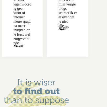
tegenwoord
mijn vorige
ig geen
blogs
krant of
schreef ik er
internet
al over dat
nieuwspagi
je niet
na meer
alles...
Verder lezen
inkijken of
je leest wel
zorgwekke
nde...
Verder lezen