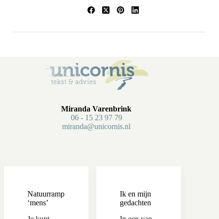
Miranda Varenbrink
06 - 15 23 97 79
miranda@unicornis.nl
Natuurramp
Ik en mijn
‘mens’
gedachten
Je kunt
In een van