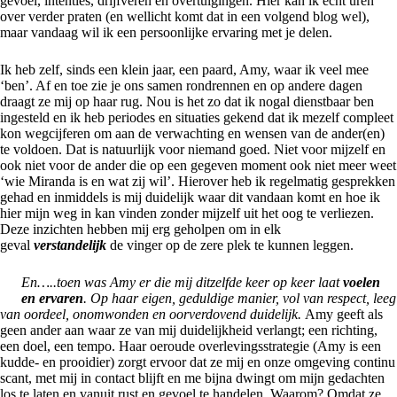
gevoel, intenties, drijfveren en overtuigingen. Hier kan ik echt uren
over verder praten (en wellicht komt dat in een volgend blog wel),
maar vandaag wil ik een persoonlijke ervaring met je delen.
Ik heb zelf, sinds een klein jaar, een paard, Amy, waar ik veel mee
‘ben’. Af en toe zie je ons samen rondrennen en op andere dagen
draagt ze mij op haar rug. Nou is het zo dat ik nogal dienstbaar ben
ingesteld en ik heb periodes en situaties gekend dat ik mezelf compleet
kon wegcijferen om aan de verwachting en wensen van de ander(en)
te voldoen. Dat is natuurlijk voor niemand goed. Niet voor mijzelf en
ook niet voor de ander die op een gegeven moment ook niet meer weet
‘wie Miranda is en wat zij wil’. Hierover heb ik regelmatig gesprekken
gehad en inmiddels is mij duidelijk waar dit vandaan komt en hoe ik
hier mijn weg in kan vinden zonder mijzelf uit het oog te verliezen.
Deze inzichten hebben mij erg geholpen om in elk
geval
verstandelijk
de vinger op de zere plek te kunnen leggen.
En…..toen was Amy er die mij ditzelfde keer op keer laat
voelen
en ervaren
. Op haar eigen, geduldige manier, vol van respect, leeg
van oordeel, onomwonden en oorverdovend duidelijk.
Amy geeft als
geen ander aan waar ze van mij duidelijkheid verlangt; een richting,
een doel, een tempo. Haar oeroude overlevingsstrategie (Amy is een
kudde- en prooidier) zorgt ervoor dat ze mij en onze omgeving continu
scant, met mij in contact blijft en me bijna dwingt om mijn gedachten
los te laten en vanuit rust en gevoel te handelen. Waarom? Omdat ze