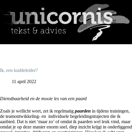
Ga
naar
de
inhoud
Home
Tekst
Coaching
Project- en
officemanagement
Blog
Referenties
Ik, een kuddeleider?
Opdrachtgevers
11 april 2022
Contact
Dienstbaarheid en de mooie les van een paard
Zoals je wellicht weet, zet ik regelmatig
paarden
in tijdens trainingen,
de teamontwikkeling- en individuele begeleidingstrajecten die ik
aanbied. Dat is niet ‘maar zo’ of omdat ik paarden wel leuk vind, maar
omdat je op deze manier enorm snel, diep inzicht krijgt in onderliggend