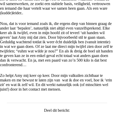
wil samenwerken, ze zoekt een stabiele basis, veiligheid, vertrouwen
en iemand die haar vertelt waar we samen heen gaan. Als een ware
(kudde)leider..
Nou, dat is voor iemand zoals ik, die ergens diep van binnen graag de
ander laat ‘bepalen’, natuurlijk niet altijd even vanzelfsprekend. Elke
keer als ik twijfel, even in mijn hoofd zit of teveel ‘uit handen wil
geven’ laat Amy mij dat zien. Door bijvoorbeeld stil te gaan staan.
Geduldig wachtend totdat ik weer écht duidelijk ben (vanuit intentie)
in wat we gaan doen. Of ze laat me direct mijn twijfel zien door zelf te
twijfelen; “euhm wat wilde je nou?” En als ik dreig de boel uit handen
te geven kan ze in een enkel geval echt totaal wat anders gaan doen
dan ik verwacht. En ja, met een paard van zo’n 500 kilo is dat best
confronterend…
Zo helpt Amy mij keer op keer. Door mijn valkuilen zichtbaar te
maken en me bewust te laten zijn van wat ik doe en voel, hoe ik ‘erin
zit’ en wat ik zelf wil. En dit werkt natuurlijk ook (of misschien wel
juist!) door in het contact met mensen.
Deel dit bericht: